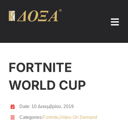
Μετάβαση
στο
περιεχόμενο
Tog
Nav
Αρχική
Προϊόντα
FORTNITE
Προσφορές
WORLD CUP
Επικοινωνία
Date: 10 Δεκεμβρίου, 2019
Categories:
Fortnite
,
Video On Demand