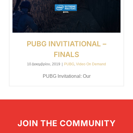
PUBG INVITIATIONAL –
FINALS
10 Δεκεμβρίου, 2019
|
PUBG
,
Video On Demand
PUBG Invitational: Our
JOIN THE COMMUNITY