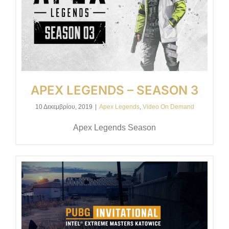
APEX LEGENDS – SEASON 3
10 Δεκεμβρίου, 2019
|
Apex Legends
,
Video On Demand
Apex Legends Season