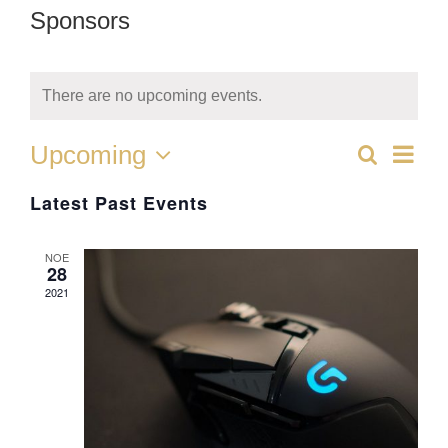
Sponsors
There are no upcoming events.
Even
Upcoming
Search
Events
List
Vie
Select
Latest Past Events
date.
Searc
Navi
and
ΝΟΈ
28
Views
2021
Naviga