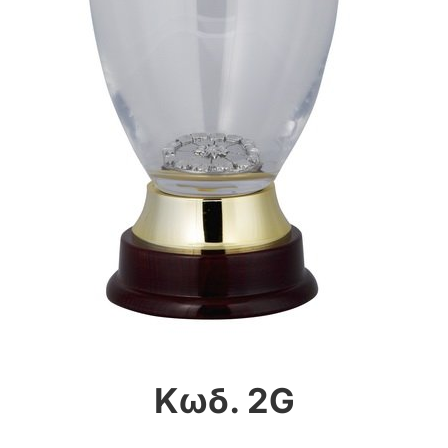
Κωδ. 2G