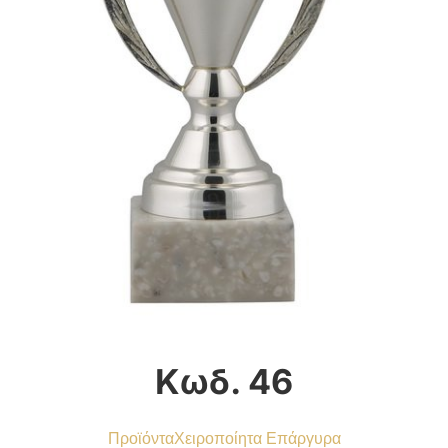
Κωδ. 46
Προϊόντα
Χειροποίητα Επάργυρα