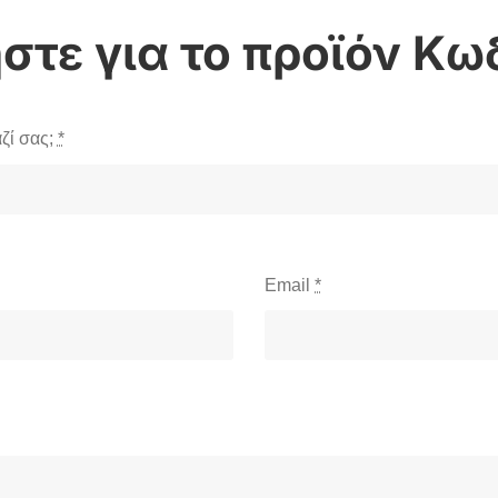
Κωδ
ζί σας;
*
Email
*