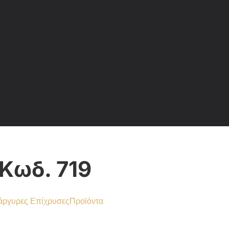
Κωδ. 719
ργυρες Επίχρυσες
Προϊόντα