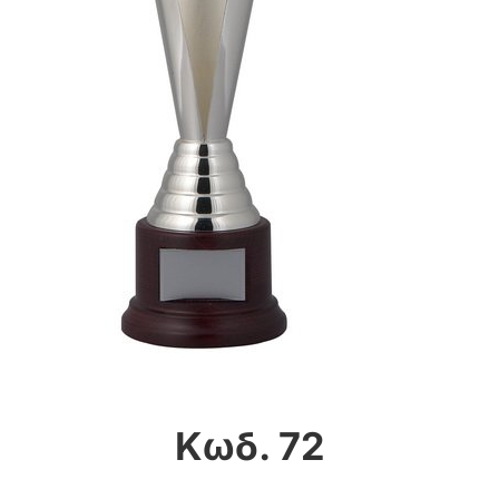
Κωδ. 72