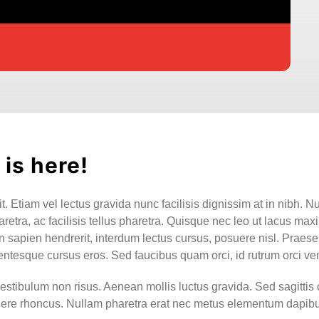
is here!
. Etiam vel lectus gravida nunc facilisis dignissim at in nibh. N
etra, ac facilisis tellus pharetra. Quisque nec leo ut lacus maxi
pien hendrerit, interdum lectus cursus, posuere nisl. Praesent i
entesque cursus eros. Sed faucibus quam orci, id rutrum orci ve
vestibulum non risus. Aenean mollis luctus gravida. Sed sagittis 
osuere rhoncus. Nullam pharetra erat nec metus elementum dapibu