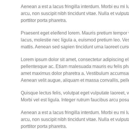
Aenean a est a lacus fringilla interdum. Morbi eu mi lu
arcu, non suscipit nibh tincidunt vitae. Nulla et vulp
porttitor porta pharetra.
Praesent eget eleifend lorem. Mauris pretium tempor v
lacus, molestie nec ligula a, euismod pretium leo. Vest
mattis. Aenean sed sapien tincidunt urna laoreet cursu
Lorem ipsum dolor sit amet, consectetur adipiscing elit
pellentesque ac. Etiam malesuada mauris eu felis phar
amet maximus dolor pharetra a. Vestibulum accumsan sa
Aenean velit augue, aliquam et massa convallis, pell
Quisque lectus felis, volutpat eget vulputate laoreet, 
Morbi vel est ligula. Integer rutrum faucibus arcu p
Aenean a est a lacus fringilla interdum. Morbi eu mi lu
arcu, non suscipit nibh tincidunt vitae. Nulla et vulp
porttitor porta pharetra.