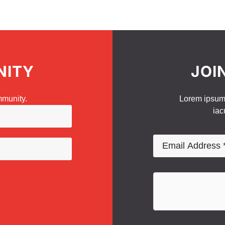
NITY
JOI
mmunity.
Lorem ipsum d
iac