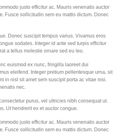
 commodo justo efficitur ac. Mauris venenatis auctor
ate. Fusce sollicitudin sem eu mattis dictum. Donec
sque. Donec suscipit tempus varius. Vivamus eros
ngue sodales. Integer id ante sed turpis efficitur
at a tellus molestie ornare sed eu leo.
unc euismod ex nunc, fringilla laoreet dui
mus eleifend. Integer pretium pellentesque urna, sit
n nisl sit amet sem suscipit porta ac vitae nisi.
nenatis nec.
consectetur purus, vel ultricies nibh consequat ut.
s. Ut hendrerit ex et auctor congue.
 commodo justo efficitur ac. Mauris venenatis auctor
ate. Fusce sollicitudin sem eu mattis dictum. Donec