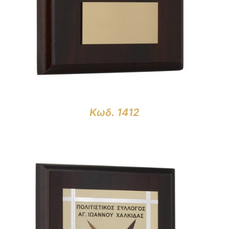
Κωδ. 1412